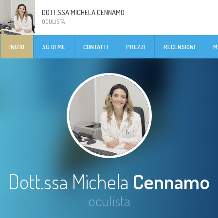
DOTT.SSA MICHELA CENNAMO
OCULISTA
INIZIO
SU DI ME
CONTATTI
PREZZI
RECENSIONI
M
Dott.ssa Michela
Cennamo
oculista