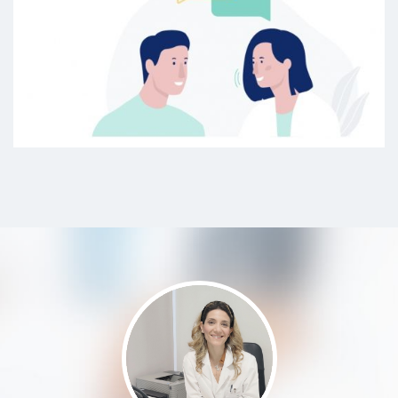
Paziente
Visita accurata. La Dottoressa è
stata molto paziente, gentile e
disponibile.
Paziente