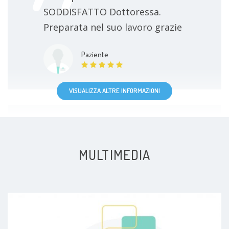
SODDISFATTO Dottoressa.
Preparata nel suo lavoro grazie
Paziente
VISUALIZZA ALTRE INFORMAZIONI
È riuscita a darmi un
MULTIMEDIA
appuntamento per un' urgenza in
giornata! Gentilissima, attenta e
rifissato appuntamento dopo altri
accertamenti.