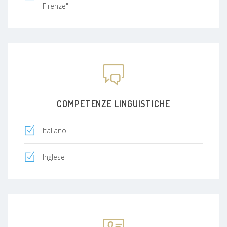
endoteliale e confocale, pachimetria corneale,
Firenze"
campo
visivo computerizzato e tecnologie specializzate
nella diagnosi e nel trattamento dell’occhio secco
- Attualmente svolge la sua attività clinica e
chirurgica in regione Campania e Toscana
COMPETENZE LINGUISTICHE
Italiano
Inglese