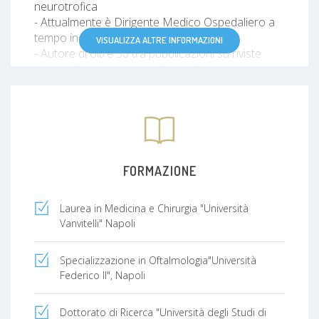
neurotrofica
- Attualmente è Dirigente Medico Ospedaliero a
tempo indeterminato SSN
VISUALIZZA ALTRE INFORMAZIONI
- Autore di oltre 50 tra pubblicazioni su riviste
nazionali ed internazionali con IF e atti
congressuali.
- Partecipa regolarmente anche in qualità di
relatore a numerosi congressi e corsi italiani ed
esteri
- Ha acquisito inoltre specifiche competenze nell'
ambito della diagnosi e della gestione di patologie
FORMAZIONE
della cornea, del segmento anteriore, nel
cheratocono ed in altre patologie della superficie
Laurea in Medicina e Chirurgia "Università
oculare
Vanvitelli" Napoli
nonché della chirurgia della cataratta e del
segmento anteriore.
- Esperienza nell’esecuzione e refertazione di
Specializzazione in Oftalmologia"Università
OCT del segmento anteriore e posteriore,
Federico II", Napoli
topografia e
topoaberrometria corneale, microscopia
Dottorato di Ricerca "Università degli Studi di